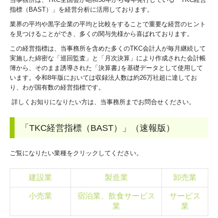
数字で見る
指標（BAST）」を経営分析に活用しております。
業界の平均や黒字企業の平均と比較をすることで重要な経営のヒント
募集要項
を見つけることができ、多くの関与先様から喜ばれております。
この経営指標は、当事務所を含めた多くのTKC会計人が毎月継続して
実施した綿密な「巡回監査」と「月次決算」により作成された会計帳
簿から、そのまま誘導された「決算書｣を基礎データとして使用して
います。令和8年版においては収録法人数は約26万社超に達してお
り、わが国有数の経営指標です。
詳しくお知りになりたい方は、当事務所までお問合せください。
「TKC経営指標（BAST）」（速報版）
ご覧になりたい業種をクリックしてください。
建設業
製造業
卸売業
小売業
宿泊業、飲食サービス
サービス
業
業