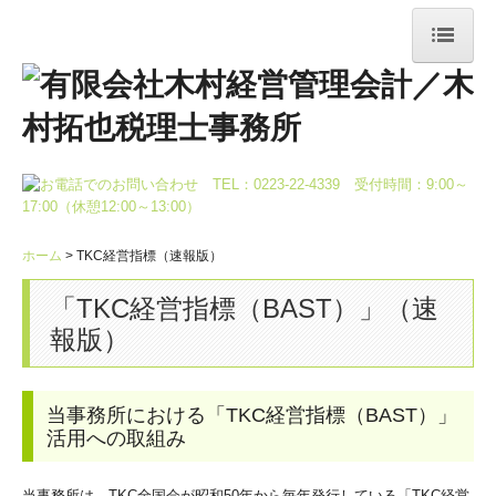
ホーム
事務所案内
ご挨拶
事務所概要・アクセス
ＴＫＣ会計人の行動指針
ホーム
TKC経営指標（速報版）
スタッフ紹介
「TKC経営指標（BAST）」
（速
プライバシーポリシー
報版）
相続でお困りの方
法人のお客さま
当事務所における「TKC経営指標（BAST）」
活用への取組み
採用情報
スタッフ座談会
当事務所は、TKC全国会が昭和50年から毎年発行している「TKC経営